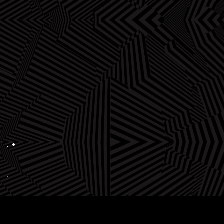
.
•
.